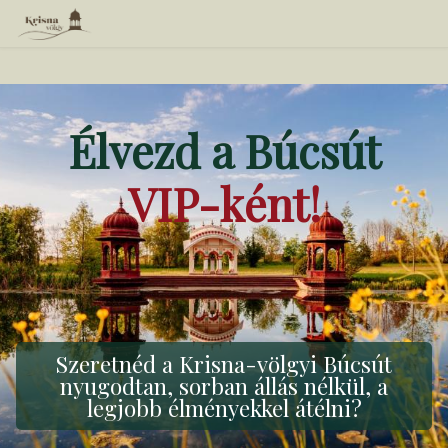
Élvezd a Búcsút
VIP-ként!
Szeretnéd a Krisna-völgyi Búcsút
nyugodtan, sorban állás nélkül, a
legjobb élményekkel átélni?