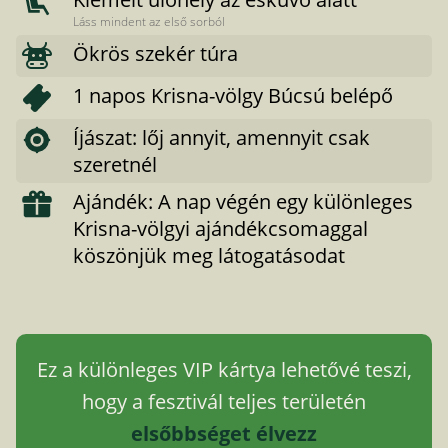
Láss mindent az első sorból
Ökrös szekér túra
1 napos Krisna-völgy Búcsú belépő
Íjászat: lőj annyit, amennyit csak
szeretnél
Ajándék: A nap végén egy különleges
Krisna-völgyi ajándékcsomaggal
köszönjük meg látogatásodat
Ez a különleges VIP kártya lehetővé teszi,
hogy a fesztivál teljes területén
elsőbbséget élvezz