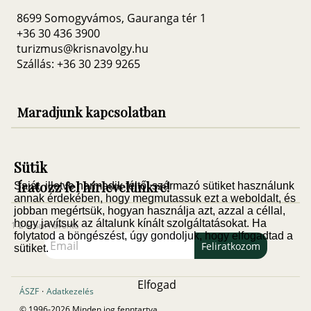
8699 Somogyvámos, Gauranga tér 1
+36 30 436 3900
turizmus@krisnavolgy.hu
Szállás: +36 30 239 9265
Maradjunk kapcsolatban
Sütik
Íratozz fel hírlevelünkre!
Saját, illetve harmadik féltől származó sütiket használunk
annak érdekében, hogy megmutassuk ezt a weboldalt, és
jobban megértsük, hogyan használja azt, azzal a céllal,
hogy javítsuk az általunk kínált szolgáltatásokat. Ha
1-2 email havonta
folytatod a böngészést, úgy gondoljuk, hogy elfogadtad a
Feliratkozom
sütiket.
Elfogad
ÁSZF
·
Adatkezelés
© 1996-2026 Minden jog fenntartva