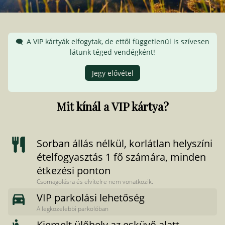
A VIP kártyák elfogytak, de ettől függetlenül is szívesen
látunk téged vendégként!
Jegy elővétel
Mit kínál a VIP kártya?
Sorban állás nélkül, korlátlan helyszíni
ételfogyasztás 1 fő számára, minden
étkezési ponton
Csomagolásra és elvitelre nem vonatkozik.
VIP parkolási lehetőség
A legközelebbi parkolóban
Kiemelt ülőhely az esküvő alatt