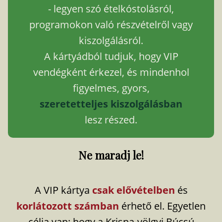
- legyen szó ételkóstolásról,
programokon való részvételről vagy
kiszolgálásról.
A kártyádból tudjuk, hogy VIP
vendégként érkezel, és mindenhol
figyelmes, gyors,
szeretetteljes kiszolgálásban
lesz részed.
Ne maradj le!
A VIP kártya
csak elővételben
és
korlátozott számban
érhető el. Egyetlen
célja van: hogy a Krisna-völgyi Búcsú