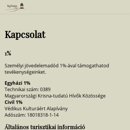
Kapcsolat
1%
Személyi jövedelemadód 1%-ával támogathatod
tevékenységeinket.
Egyházi 1%
Technikai szám: 0389
Magyarországi Krisna-tudatú Hívők Közössége
Civil 1%
Védikus Kulturáért Alapívány
Adószám: 18018318-1-14
Általános turisztikai információ