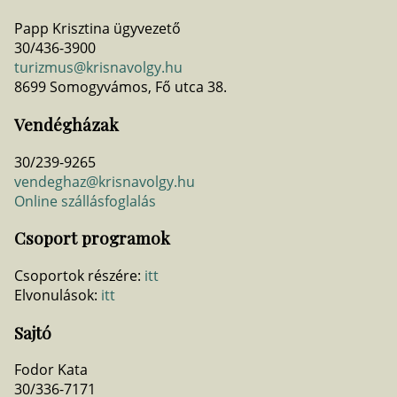
Papp Krisztina ügyvezető
30/436-3900
turizmus@krisnavolgy.hu
8699 Somogyvámos, Fő utca 38.
Vendégházak
30/239-9265
vendeghaz@krisnavolgy.hu
Online szállásfoglalás
Csoport programok
Csoportok részére:
itt
Elvonulások:
itt
Sajtó
Fodor Kata
30/336-7171