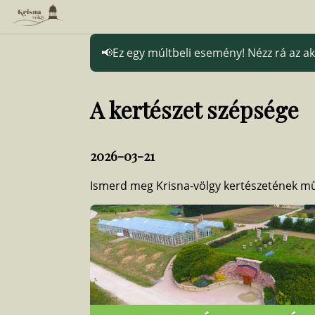
Ez egy múltbeli esemény! Nézz rá az 
A kertészet szépsége
2026-03-21
Ismerd meg Krisna-völgy kertészetének m