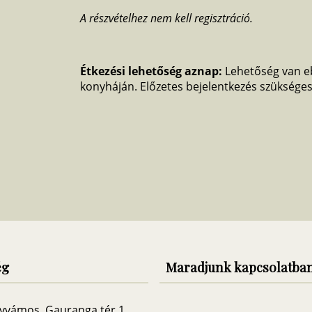
A részvételhez nem kell regisztráció.
Étkezési lehetőség aznap:
Lehetőség van eb
konyháján. Előzetes bejelentkezés szüksége
ég
Maradjunk kapcsolatba
yvámos, Gauranga tér 1