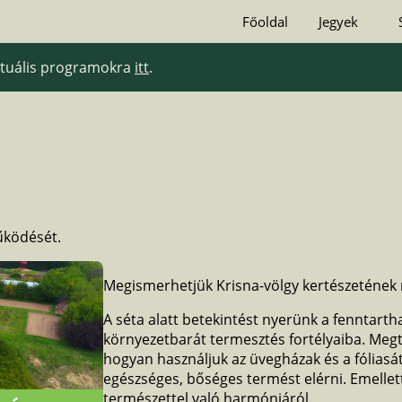
Főoldal
Jegyek
aktuális programokra
itt
.
űködését.
Megismerhetjük Krisna-völgy kertészetének
A séta alatt betekintést nyerünk a fenntarth
környezetbarát termesztés fortélyaiba. Meg
hogyan használjuk az üvegházak és a fóliasát
egészséges, bőséges termést elérni. Emellet
természettel való harmóniáról.