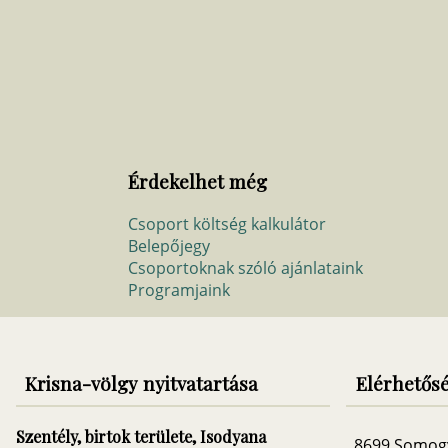
Érdekelhet még
Csoport költség kalkulátor
Belepőjegy
Csoportoknak szóló ajánlataink
Programjaink
Krisna-völgy nyitvatartása
Elérhetős
Szentély, birtok területe, Isodyana
8699 Somog