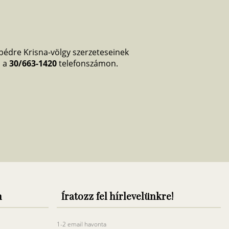
édre Krisna-völgy szerzeteseinek
s a
30/663-1420
telefonszámon.
n
Íratozz fel hírlevelünkre!
1-2 email havonta