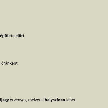
épülete előtt
 óránként
őjegy
érvényes, melyet a
helyszínen
lehet