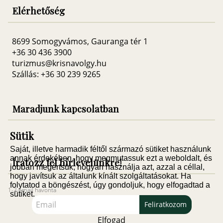
Elérhetőség
8699 Somogyvámos, Gauranga tér 1
+36 30 436 3900
turizmus@krisnavolgy.hu
Szállás: +36 30 239 9265
Maradjunk kapcsolatban
Sütik
Saját, illetve harmadik féltől származó sütiket használunk
annak érdekében, hogy megmutassuk ezt a weboldalt, és
Íratozz fel hírlevelünkre!
jobban megértsük, hogyan használja azt, azzal a céllal,
hogy javítsuk az általunk kínált szolgáltatásokat. Ha
folytatod a böngészést, úgy gondoljuk, hogy elfogadtad a
1-2 email havonta
sütiket.
Feliratkozom
Elfogad