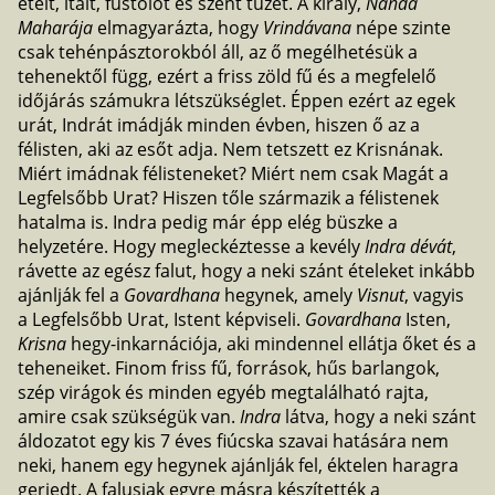
ételt, italt, füstölőt és szent tüzet. A király,
Nanda
Maharája
elmagyarázta, hogy
Vrindávana
népe szinte
csak tehénpásztorokból áll, az ő megélhetésük a
tehenektől függ, ezért a friss zöld fű és a megfelelő
időjárás számukra létszükséglet. Éppen ezért az egek
urát, Indrát imádják minden évben, hiszen ő az a
félisten, aki az esőt adja. Nem tetszett ez Krisnának.
Miért imádnak félisteneket? Miért nem csak Magát a
Legfelsőbb Urat? Hiszen tőle származik a félistenek
hatalma is. Indra pedig már épp elég büszke a
helyzetére. Hogy megleckéztesse a kevély
Indra dévát
,
rávette az egész falut, hogy a neki szánt ételeket inkább
ajánlják fel a
Govardhana
hegynek, amely
Visnut
, vagyis
a Legfelsőbb Urat, Istent képviseli.
Govardhana
Isten,
Krisna
hegy-inkarnációja, aki mindennel ellátja őket és a
teheneiket. Finom friss fű, források, hűs barlangok,
szép virágok és minden egyéb megtalálható rajta,
amire csak szükségük van.
Indra
látva, hogy a neki szánt
áldozatot egy kis 7 éves fiúcska szavai hatására nem
neki, hanem egy hegynek ajánlják fel, éktelen haragra
gerjedt. A falusiak egyre másra készítették a