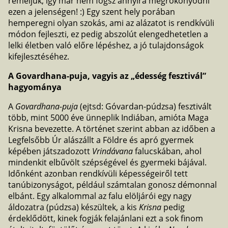
reméljük, így már nem fogsz annyira megrökönyödni
ezen a jelenségen! :) Egy szent hely porában
hemperegni olyan szokás, ami az alázatot is rendkívüli
módon fejleszti, ez pedig abszolút elengedhetetlen a
lelki életben való előre lépéshez, a jó tulajdonságok
kifejlesztéséhez.
A Govardhana-puja, vagyis az „édesség fesztivál”
hagyománya
A
Govardhana-puja
(ejtsd: Góvardan-púdzsa) fesztivált
több, mint 5000 éve ünneplik Indiában, amióta Maga
Krisna bevezette. A történet szerint abban az időben a
Legfelsőbb Úr alászállt a Földre és apró gyermek
képében játszadozott
Vrindávana
falucskában, ahol
mindenkit elbűvölt szépségével és gyermeki bájával.
Időnként azonban rendkívüli képességeiről tett
tanúbizonyságot, például számtalan gonosz démonnal
elbánt. Egy alkalommal az falu elöljárói egy nagy
áldozatra (púdzsa) készültek, a kis
Krisna
pedig
érdeklődött, kinek fogják felajánlani ezt a sok finom