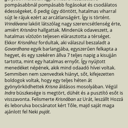
pompásabbnál pompásabb fogásokat és csodálatos
édességeket, ő pedig úgy döntött, hatalmas viharral
sújt le rájuk ezért az arcátlanságért. Így is történt.
Vrindávana
lakóit látszólag nagy szerencsétlenség érte,
amiért
Krisnára
hallgattak. Mindenük odaveszett, a
hatalmas vízözön teljesen elárasztotta a térséget.
Ekkor
Krisnához
fordultak, aki válaszul beszaladt a
Govardhana
egyik barlangjába, egyszerűen felkapta a
hegyet, és egy szekéren állva 7 teljes napig a kisujján
tartotta, mint egy hatalmas ernyőt. Így nyújtott
menedéket népének, akik mind odaadó hívei voltak.
Semmiben nem szenvedtek hiányt, sőt, kifejezetten
boldogok voltak, hogy egy teljes héten át
gyönyörködhettek
Krisna
áldásos mosolyában. Végül
Indra
büszkesége is megtört, dühét és a pusztító esőt is
visszavonta. Felismerte
Krisnában
az Urát, leszállt Hozzá
és leborulva bocsánatot kért Tőle, majd saját maga
ajánlott fel Neki
puját
.