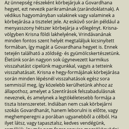
Az ünnepség részeként körbejárjuk a Govardhana
hegyet, ezt nevezik parikramának (zarándoklatnak). A
védikus hagyományban valakinek vagy valaminek a
körbejárása a tisztelet jele. Az esküvő során például a
menyasszony hétszer körbejárja a vőlegényt. Krisna-
völgyben Krisna földi lakhelyének, Vrindávanának
minden fontos szent helyét megtaláljuk kicsinyített
formában, így magát a Govardhana hegyet is. Ennek
tetején található a zöldség- és gyümölcskertészetünk.
Életünk során nagyon sok úgynevezett karmikus
visszahatást cipelünk magunkkal, vagyis a tetteink
visszahatásait. Krisna e hegy-formájának körbejárása
során minden lépésnél visszahatások egész sora
semmisül meg, így közelebb kerülhetünk ahhoz az
állapothoz, amelyet a Szentírások felszabadulásnak
neveznek, és amelynek a legtökéletesebb formája a
tiszta Istenszeretet. Indiában nem csak körbejárni
szokás Govardhanát, hanem leborulni is előtte, vagy
meghemperegni a porában ugyanebből a célból. Ha
ilyet látsz, vagy tapasztalsz, kedves vendégünk,