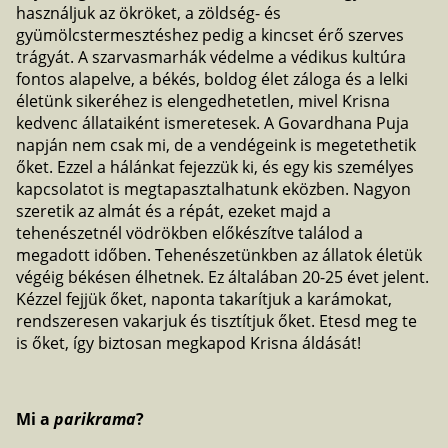
használjuk az ökröket, a zöldség- és
gyümölcstermesztéshez pedig a kincset érő szerves
trágyát. A szarvasmarhák védelme a védikus kultúra
fontos alapelve, a békés, boldog élet záloga és a lelki
életünk sikeréhez is elengedhetetlen, mivel Krisna
kedvenc állataiként ismeretesek. A Govardhana Puja
napján nem csak mi, de a vendégeink is megetethetik
őket. Ezzel a hálánkat fejezzük ki, és egy kis személyes
kapcsolatot is megtapasztalhatunk eközben. Nagyon
szeretik az almát és a répát, ezeket majd a
tehenészetnél vödrökben előkészítve találod a
megadott időben. Tehenészetünkben az állatok életük
végéig békésen élhetnek. Ez általában 20-25 évet jelent.
Kézzel fejjük őket, naponta takarítjuk a karámokat,
rendszeresen vakarjuk és tisztítjuk őket. Etesd meg te
is őket, így biztosan megkapod Krisna áldását!
Mi a
parikrama
?