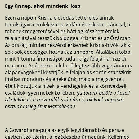
Egy ünnep, ahol mindenki kap
Ezen a napon Krisna e csodás tettére és annak
tanulságaira emlékezünk. Vidám énekléssel, tánccal, a
tehenek megetetésével és házilag készített ételek
felajánlásával tesszük boldoggá Krisnát és az Ő társait.
Az ország minden részéről érkeznek Krisna-hívők, akik
sok-sok édességet hoznak az ünnepre. Általában több,
mint 1 tonna finomságot tudunk így felajánlani az Úr
örömére. Az ételeket a lehető legtisztább vegetáriánus
alapanyagokból készítjük. A felajánlás során szanszkrit
imákat mondunk és énekelünk, majd a megszentelt
ételt kiosztjuk a hívek, a vendégeink és a környékbeli
családok, gyermekek körében.
(Juttatunk belőle a közeli
iskolákba és a rászorulók számára is, akiknek naponta
osztunk meleg ételt Marcaliban.)
A Govardhana-puja az egyik legvidámabb és persze
egyben szó szerint a legédesebb ünnepünk. Kellemes