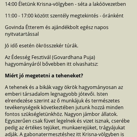
14:00 Életünk Krisna-völgyben - séta a lakóövezetben
11:00 - 17:00 között szentély megtekintés - óránként
Govinda Étterem és ajándékbolt egész napos
nyitvatartással
Jó idő esetén ökrösszekér túrák.
Az Édesség Fesztivál (Govardhana Puja)
hagyományáról bővebben itt olvashatsz:
Miért jó megetetni a teheneket?
A tehenek és a bikák vagy ökrök hagyományosan az
emberi társadalom legnagyobb jótevői. Isten
elrendezése szerint az ő munkájuk és természetes
tevékenységeik következtében jutunk hozzá minden
fontos szükségletünkhöz. Nagyon jámbor állatok.
Egyszerűen csak füvet legelnek és vizet isznak, cserébe
pedig az értékes tejüket, munkaerejüket, trágyájukat
adják. A gabonatermesztéshez itt Krisna-völgyben is