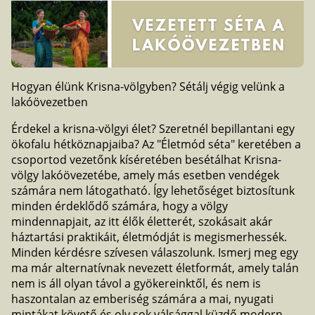
Hogyan élünk Krisna-völgyben? Sétálj végig velünk a
lakóövezetben
Érdekel a krisna-völgyi élet? Szeretnél bepillantani egy
ökofalu hétköznapjaiba? Az "Életmód séta" keretében a
csoportod vezetőnk kíséretében besétálhat Krisna-
völgy lakóövezetébe, amely más esetben vendégek
számára nem látogatható. Így lehetőséget biztosítunk
minden érdeklődő számára, hogy a völgy
mindennapjait, az itt élők életterét, szokásait akár
háztartási praktikáit, életmódját is megismerhessék.
Minden kérdésre szívesen válaszolunk. Ismerj meg egy
ma már alternatívnak nevezett életformát, amely talán
nem is áll olyan távol a gyökereinktől, és nem is
haszontalan az emberiség számára a mai, nyugati
mintákat követő és oly sok válsággal küzdő modern