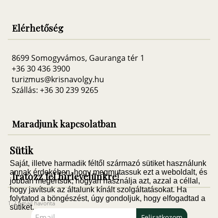
Elérhetőség
8699 Somogyvámos, Gauranga tér 1
+36 30 436 3900
turizmus@krisnavolgy.hu
Szállás: +36 30 239 9265
Maradjunk kapcsolatban
Sütik
Saját, illetve harmadik féltől származó sütiket használunk
annak érdekében, hogy megmutassuk ezt a weboldalt, és
Íratozz fel hírlevelünkre!
jobban megértsük, hogyan használja azt, azzal a céllal,
hogy javítsuk az általunk kínált szolgáltatásokat. Ha
folytatod a böngészést, úgy gondoljuk, hogy elfogadtad a
1-2 email havonta
sütiket.
Feliratkozom