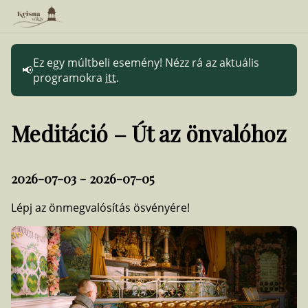
Ez egy múltbeli esemény! Nézz rá az aktuális
programokra
itt
.
Meditáció – Út az önvalóhoz
2026-07-03 - 2026-07-05
Lépj az önmegvalósítás ösvényére!