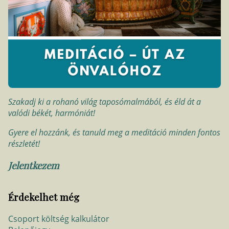
Szakadj ki a rohanó világ taposómalmából, és éld át a
valódi békét, harmóniát!
Gyere el hozzánk, és tanuld meg a meditáció minden fontos
részletét!
Jelentkezem
Érdekelhet még
Csoport költség kalkulátor