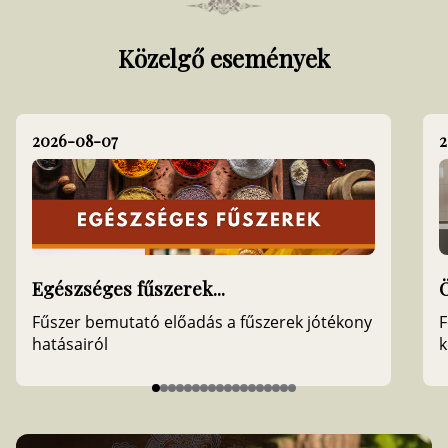
Közelgő események
2026-08-07
2
Egészséges fűszerek...
Fűszer bemutató előadás a fűszerek jótékony
F
hatásairól
k
Item
1