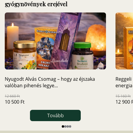
gyógynövények erejével
Nyugodt Alvás Csomag – hogy az éjszaka
Reggeli
valóban pihenés legye...
energia 
12 660 Ft
15 160 Ft
10 500 Ft
12 900 
Tovább