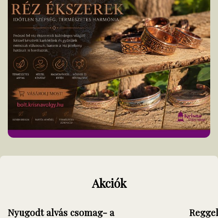
of
18
Akciók
Nyugodt alvás csomag- a
Reggel