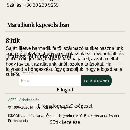
Szállás: +36 30 239 9265
Maradjunk kapcsolatban
Sütik
Saját, illetve harmadik féltől származó sütiket használunk
annak érdekében, hogy megmutassuk ezt a weboldalt, és
Íratozz fel hírlevelünkre!
jobban megértsük, hogyan használja azt, azzal a céllal,
hogy javítsuk az általunk kínált szolgáltatásokat. Ha
folytatod a böngészést, úgy gondoljuk, hogy elfogadtad a
1-2 email havonta
sütiket.
Feliratkozom
Elfogad
ÁSZF
·
Adatkezelés
Elfogadom a szükségeset
© 1996-2026 Minden jog fenntartva
ISKCON alapító ācārya: Ő Isteni Kegyelme A. C. Bhaktivedanta Swāmi
Prabhupāda
Sütik kezelése