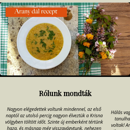
Item
1
of
4
Rólunk mondták
Nagyon elégedettek voltunk mindennel, az első
Hálás vag
naptól az utolsó percig nagyon élveztük a Krisna
tanulha
völgyben töltött időt. Szinte új emberként tértünk
voltak! A
haza, és másnap még visszavágytunk, nehezen