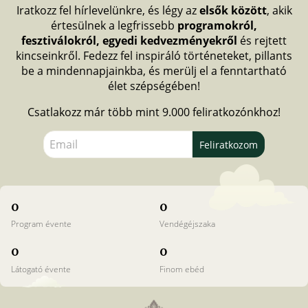
Iratkozz fel hírlevelünkre, és légy az
elsők között
, akik
értesülnek a legfrissebb
programokról,
fesztiválokról, egyedi kedvezményekről
és rejtett
kincseinkről. Fedezz fel inspiráló történeteket, pillants
be a mindennapjainkba, és merülj el a fenntartható
élet szépségében!
Csatlakozz már több mint 9.000 feliratkozónkhoz!
Feliratkozom
0
0
Program évente
Vendégéjszaka
0
0
Látogató évente
Finom ebéd