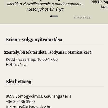
milyen na
sikerült a visszailleszkedés a mindennapokba.
hat
Köszönjük az élményt!
Orbán Csilla
Item
1
of
4
Krisna-völgy nyitvatartása
Szentély, birtok területe, Isodyana Botanikus kert
Kedd - vasárnap: 10:00-17:00
Hétfő: zárva
Elérhetőség
8699 Somogyvámos, Gauranga tér 1
+36 30 436 3900
turizmus@krisnavolgy.hu