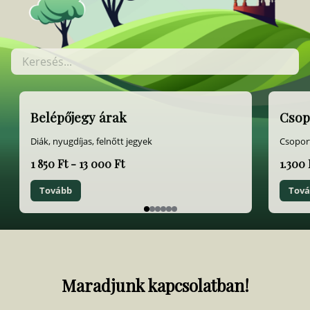
Belépőjegy árak
Csop
Diák, nyugdíjas, felnőtt jegyek
Csopor
1 850 Ft - 13 000 Ft
1.300 
Tovább
Tov
Item
1
of
6
Maradjunk kapcsolatban!