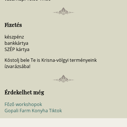
Fizetés
készpénz
bankkártya
SZÉP kártya
Kóstolj bele Te is Krisna-völgyi terményeink
ízvarázsába!
Érdekelhet még
Főző workshopok
Gopali Farm Konyha Tiktok