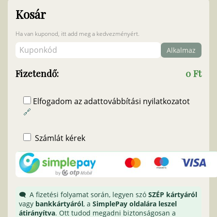
Kosár
Ha van kuponod, itt add meg a kedvezményért.
Alkalmaz
Fizetendő:
0 Ft
Elfogadom az adattovábbítási nyilatkozatot
🔗
Számlát kérek
A fizetési folyamat során, legyen szó
SZÉP kártyáról
vagy
bankkártyáról
, a
SimplePay oldalára leszel
átirányítva
. Ott tudod megadni biztonságosan a