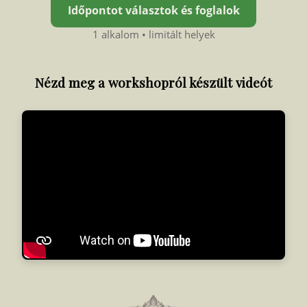
Időpontot választok és foglalok
1 alkalom • limitált helyek
Nézd meg a workshopról készült videót