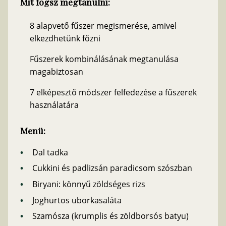
Mit fogsz megtanulni:
8 alapvető fűszer megismerése, amivel
elkezdhetünk főzni
Fűszerek kombinálásának megtanulása
magabiztosan
7 elképesztő módszer felfedezése a fűszerek
használatára
Menü:
Dal tadka
Cukkini és padlizsán paradicsom szószban
Biryani: könnyű zöldséges rizs
Joghurtos uborkasaláta
Szamósza (krumplis és zöldborsós batyu)